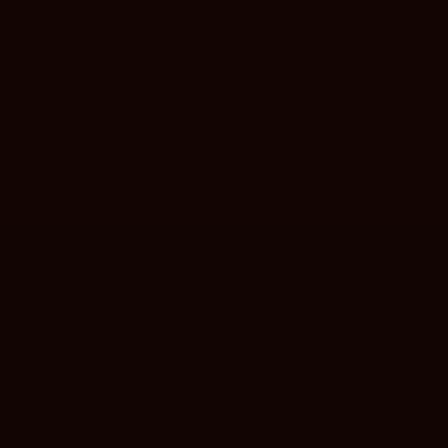
打不开时切换乐鱼备用并核对乐鱼网址。