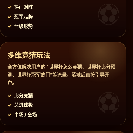
乐鱼直播
在乐鱼综合板块，你每天都能看到近千场赛事与娱乐内容更