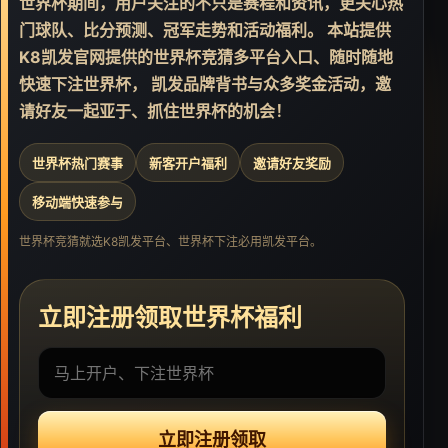
乐鱼体育网站入口全站APP
乐鱼电子相关功能以页面说明为准，用户可在乐鱼官网查看模
块介绍与常见问题，按指引完成乐鱼登陆后使用。应用整体强
调稳定与清晰的操作路径，减少无效点击。若入口不稳定，可
核对乐鱼网址并切换到官方提供的备用通道，确保安全访问。