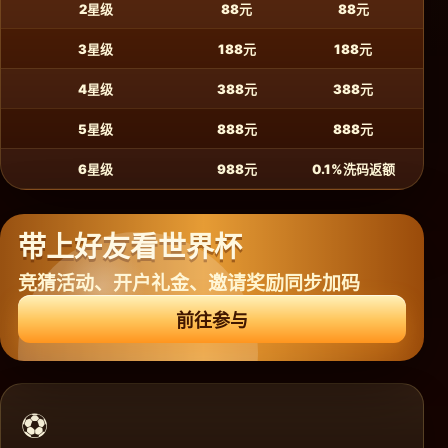
2星级
88元
88元
3星级
188元
188元
4星级
388元
388元
5星级
888元
888元
6星级
988元
0.1%洗码返额
带上好友看世界杯
竞猜活动、开户礼金、邀请奖励同步加码
前往参与
⚽